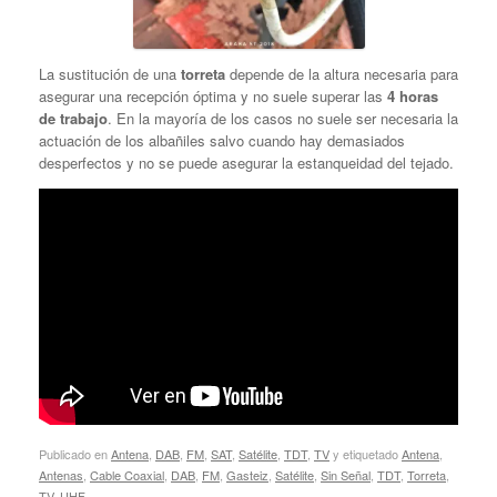
La sustitución de una
torreta
depende de la altura necesaria para
asegurar una recepción óptima y no suele superar las
4 horas
de trabajo
. En la mayoría de los casos no suele ser necesaria la
actuación de los albañiles salvo cuando hay demasiados
desperfectos y no se puede asegurar la estanqueidad del tejado.
Publicado en
Antena
,
DAB
,
FM
,
SAT
,
Satélite
,
TDT
,
TV
y etiquetado
Antena
,
Antenas
,
Cable Coaxial
,
DAB
,
FM
,
Gasteiz
,
Satélite
,
Sin Señal
,
TDT
,
Torreta
,
TV
,
UHF
.