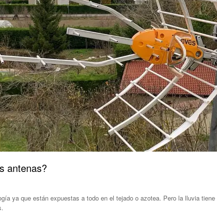
as antenas?
gía ya que están expuestas a todo en el tejado o azotea. Pero la lluvia tiene
s.