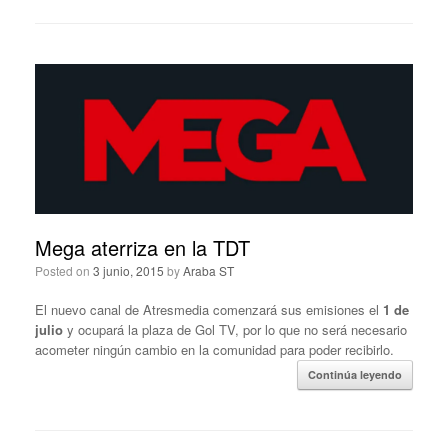
Mega aterriza en la TDT
Posted on
3 junio, 2015
by
Araba ST
El nuevo canal de Atresmedia comenzará sus emisiones el
1 de
julio
y ocupará la plaza de Gol TV, por lo que no será necesario
acometer ningún cambio en la comunidad para poder recibirlo.
Continúa leyendo