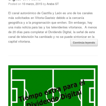
Posted on
10 marzo, 2015
by
Araba ST
El canal autonómico de Castilla y León es uno de los canales
más solicitados en Vitoria-Gasteiz debido a la cercanía
geográfica y a la programación que emiten. Sin embargo, hay
una mala noticia para las y los televidentes vitorianos. A menos
de 20 días para completar el Dividendo Digital, la señal de este
canal de televisión ha cambiado y no se puede sintonizar en la
capital vitoriana.
Continúa leyendo