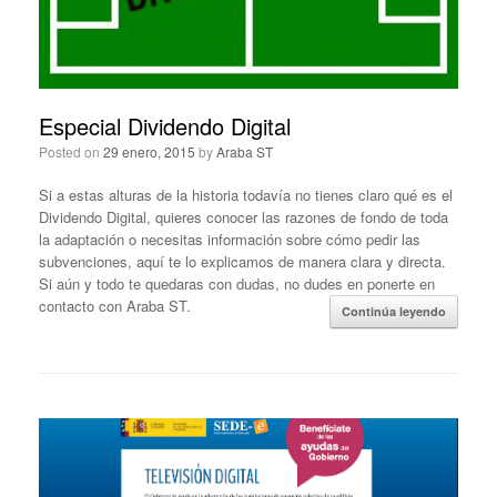
Especial Dividendo Digital
Posted on
29 enero, 2015
by
Araba ST
Si a estas alturas de la historia todavía no tienes claro qué es el
Dividendo Digital, quieres conocer las razones de fondo de toda
la adaptación o necesitas información sobre cómo pedir las
subvenciones, aquí te lo explicamos de manera clara y directa.
Si aún y todo te quedaras con dudas, no dudes en ponerte en
contacto con Araba ST.
Continúa leyendo