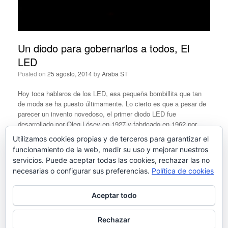
Un diodo para gobernarlos a todos, El
LED
Posted on
25 agosto, 2014
by
Araba ST
Hoy toca hablaros de los LED, esa pequeña bombillita que tan
de moda se ha puesto últimamente. Lo cierto es que a pesar de
parecer un invento novedoso, el primer diodo LED fue
desarrollado por Oleg Lósev en 1927 y fabricado en 1962 por
Nick Holonyak.
Continúa leyendo
Utilizamos cookies propias y de terceros para garantizar el
funcionamiento de la web, medir su uso y mejorar nuestros
servicios. Puede aceptar todas las cookies, rechazar las no
necesarias o configurar sus preferencias.
Política de cookies
Navegador de artículos
« Anterior
1
2
3
4
5
6
7
Siguiente »
Aceptar todo
Rechazar